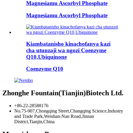
Magnesiamu Ascorbyl Phosphate
Magnesiamu Ascorbyl Phosphate
Kiambatanisho kinachofanya kazi
cha utunzaji wa ngozi Coenzyme
Q10,Ubiquinone
Coenzyme Q10
Zhonghe Fountain(Tianjin)Biotech Ltd.
+86-22-28588176
No.75-907,Chongqing Street,Changqing Science,Industry
and Trade Park,Weishan-Nan Road,Jinnan
District,Tianjin,China