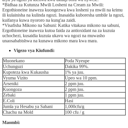
*Bidhaa za Kutunza Mwili Losheni na Cream za Mwili:
Ergothioneine inaweza kuongezwa kwa losheni ya mwili na krimu
ili kulainisha na kulinda ngozi. Inasaidia kuboresha umbile la ngozi,
kuifanya kuwa nyororo na kung'aa zaidi.
*Visafisha Mikono na Sabuni: Katika vitakasa mikono na sabuni,
Ergothioneine inaweza kutoa faida za antioxidant na za kuzuia
uchochezi, kusaidia kuzuia ukavu wa ngozi na muwasho
unaosababishwa na kunawa mikono mara kwa mara.
Vigezo vya Kiufundi:
Muonekano
Poda Nyeupe
Uchunguzi
Dakika 99%.
Kupoteza kwa Kukausha
1% ya juu.
Vyuma Vizito
Upeo wa 10 ppm.
Arseniki
2 ppm juu.
Kuongoza
2 ppm juu.
Zebaki
1 ppm juu.
E.Coli
Hasi
Jumla ya Hesabu ya Sahani
1,000cfu/g
Chachu na Mold
100 cfu / g
Maombi: