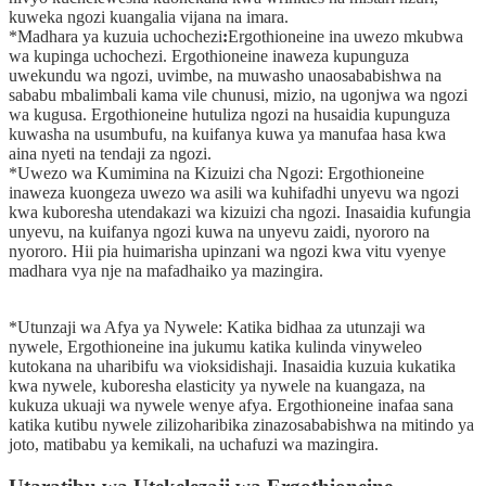
kuweka ngozi kuangalia vijana na imara.
*Madhara ya kuzuia uchochezi
:
Ergothioneine ina uwezo mkubwa
wa kupinga uchochezi. Ergothioneine inaweza kupunguza
uwekundu wa ngozi, uvimbe, na muwasho unaosababishwa na
sababu mbalimbali kama vile chunusi, mizio, na ugonjwa wa ngozi
wa kugusa. Ergothioneine hutuliza ngozi na husaidia kupunguza
kuwasha na usumbufu, na kuifanya kuwa ya manufaa hasa kwa
aina nyeti na tendaji za ngozi.
*Uwezo wa Kumimina na Kizuizi cha Ngozi: Ergothioneine
inaweza kuongeza uwezo wa asili wa kuhifadhi unyevu wa ngozi
kwa kuboresha utendakazi wa kizuizi cha ngozi. Inasaidia kufungia
unyevu, na kuifanya ngozi kuwa na unyevu zaidi, nyororo na
nyororo. Hii pia huimarisha upinzani wa ngozi kwa vitu vyenye
madhara vya nje na mafadhaiko ya mazingira.
*Utunzaji wa Afya ya Nywele: Katika bidhaa za utunzaji wa
nywele, Ergothioneine ina jukumu katika kulinda vinyweleo
kutokana na uharibifu wa vioksidishaji. Inasaidia kuzuia kukatika
kwa nywele, kuboresha elasticity ya nywele na kuangaza, na
kukuza ukuaji wa nywele wenye afya. Ergothioneine inafaa sana
katika kutibu nywele zilizoharibika zinazosababishwa na mitindo ya
joto, matibabu ya kemikali, na uchafuzi wa mazingira.