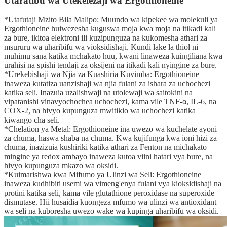
Utaratibu wa Utekelezaji wa Ergothioneine
*Utafutaji Mzito Bila Malipo: Muundo wa kipekee wa molekuli ya
Ergothioneine huiwezesha kuguswa moja kwa moja na itikadi kali
za bure, ikitoa elektroni ili kuzipunguza na kukomesha athari za
msururu wa uharibifu wa vioksidishaji. Kundi lake la thiol ni
muhimu sana katika mchakato huu, kwani linaweza kuingiliana kwa
urahisi na spishi tendaji za oksijeni na itikadi kali nyingine za bure.
*Urekebishaji wa Njia za Kuashiria Kuvimba: Ergothioneine
inaweza kutatiza uanzishaji wa njia fulani za ishara za uchochezi
katika seli. Inazuia uzalishwaji na utolewaji wa saitokini na
vipatanishi vinavyochochea uchochezi, kama vile TNF-α, IL-6, na
COX-2, na hivyo kupunguza mwitikio wa uchochezi katika
kiwango cha seli.
*Chelation ya Metal: Ergothioneine ina uwezo wa kuchelate ayoni
za chuma, haswa shaba na chuma. Kwa kujifunga kwa ioni hizi za
chuma, inazizuia kushiriki katika athari za Fenton na michakato
mingine ya redox ambayo inaweza kutoa viini hatari vya bure, na
hivyo kupunguza mkazo wa oksidi.
*Kuimarishwa kwa Mifumo ya Ulinzi wa Seli: Ergothioneine
inaweza kudhibiti usemi wa vimeng'enya fulani vya kioksidishaji na
protini katika seli, kama vile glutathione peroxidase na superoxide
dismutase. Hii husaidia kuongeza mfumo wa ulinzi wa antioxidant
wa seli na kuboresha uwezo wake wa kupinga uharibifu wa oksidi.