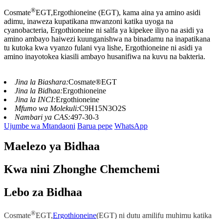
®
Cosmate
EGT,Ergothioneine (EGT), kama aina ya amino asidi
adimu, inaweza kupatikana mwanzoni katika uyoga na
cyanobacteria, Ergothioneine ni salfa ya kipekee iliyo na asidi ya
amino ambayo haiwezi kuunganishwa na binadamu na inapatikana
tu kutoka kwa vyanzo fulani vya lishe, Ergothioneine ni asidi ya
amino inayotokea kiasili ambayo husanifiwa na kuvu na bakteria.
Jina la Biashara:
Cosmate®EGT
Jina la Bidhaa:
Ergothioneine
Jina la INCI:
Ergothioneine
Mfumo wa Molekuli:
C9H15N3O2S
Nambari ya CAS:
497-30-3
Ujumbe wa Mtandaoni
Barua pepe
WhatsApp
Maelezo ya Bidhaa
Kwa nini Zhonghe Chemchemi
Lebo za Bidhaa
®
Cosmate
EGT,
Ergothioneine
(EGT) ni dutu amilifu muhimu katika