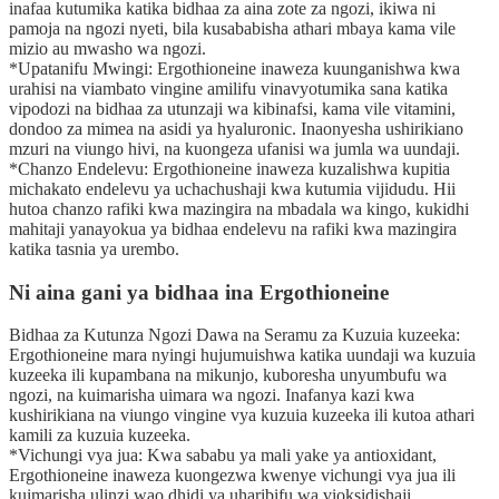
inafaa kutumika katika bidhaa za aina zote za ngozi, ikiwa ni
pamoja na ngozi nyeti, bila kusababisha athari mbaya kama vile
mizio au mwasho wa ngozi.
*Upatanifu Mwingi: Ergothioneine inaweza kuunganishwa kwa
urahisi na viambato vingine amilifu vinavyotumika sana katika
vipodozi na bidhaa za utunzaji wa kibinafsi, kama vile vitamini,
dondoo za mimea na asidi ya hyaluronic. Inaonyesha ushirikiano
mzuri na viungo hivi, na kuongeza ufanisi wa jumla wa uundaji.
*Chanzo Endelevu: Ergothioneine inaweza kuzalishwa kupitia
michakato endelevu ya uchachushaji kwa kutumia vijidudu. Hii
hutoa chanzo rafiki kwa mazingira na mbadala wa kingo, kukidhi
mahitaji yanayokua ya bidhaa endelevu na rafiki kwa mazingira
katika tasnia ya urembo.
Ni aina gani ya bidhaa ina Ergothioneine
Bidhaa za Kutunza Ngozi Dawa na Seramu za Kuzuia kuzeeka:
Ergothioneine mara nyingi hujumuishwa katika uundaji wa kuzuia
kuzeeka ili kupambana na mikunjo, kuboresha unyumbufu wa
ngozi, na kuimarisha uimara wa ngozi. Inafanya kazi kwa
kushirikiana na viungo vingine vya kuzuia kuzeeka ili kutoa athari
kamili za kuzuia kuzeeka.
*Vichungi vya jua: Kwa sababu ya mali yake ya antioxidant,
Ergothioneine inaweza kuongezwa kwenye vichungi vya jua ili
kuimarisha ulinzi wao dhidi ya uharibifu wa vioksidishaji