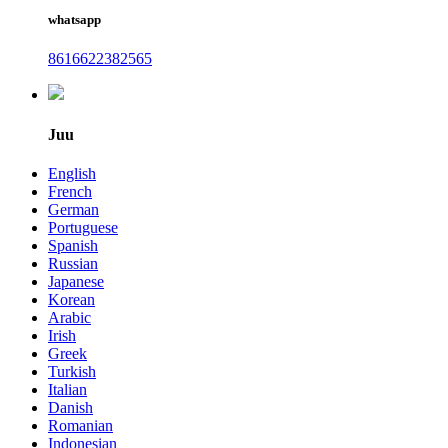
whatsapp
8616622382565
Juu
English
French
German
Portuguese
Spanish
Russian
Japanese
Korean
Arabic
Irish
Greek
Turkish
Italian
Danish
Romanian
Indonesian