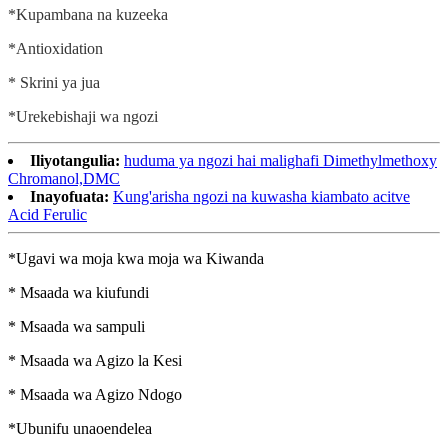
*Kupambana na kuzeeka
*Antioxidation
* Skrini ya jua
*Urekebishaji wa ngozi
Iliyotangulia:
huduma ya ngozi hai malighafi Dimethylmethoxy
Chromanol,DMC
Inayofuata:
Kung'arisha ngozi na kuwasha kiambato acitve
Acid Ferulic
*Ugavi wa moja kwa moja wa Kiwanda
* Msaada wa kiufundi
* Msaada wa sampuli
* Msaada wa Agizo la Kesi
* Msaada wa Agizo Ndogo
*Ubunifu unaoendelea