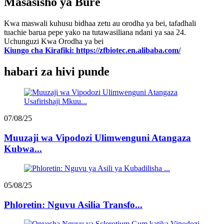
Masasisho ya Bure
Kwa maswali kuhusu bidhaa zetu au orodha ya bei, tafadhali
tuachie barua pepe yako na tutawasiliana ndani ya saa 24.
Uchunguzi Kwa Orodha ya bei
Kiungo cha Kirafiki: https://zfbiotec.en.alibaba.com/
habari za hivi punde
07/08/25
Muuzaji wa Vipodozi Ulimwenguni Atangaza
Kubwa...
05/08/25
Phloretin: Nguvu Asilia Transfo...