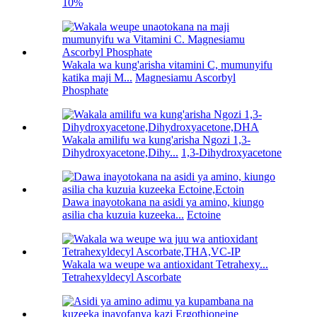
10%
Wakala wa kung'arisha vitamini C, mumunyifu
katika maji M...
Magnesiamu Ascorbyl
Phosphate
Wakala amilifu wa kung'arisha Ngozi 1,3-
Dihydroxyacetone,Dihy...
1,3-Dihydroxyacetone
Dawa inayotokana na asidi ya amino, kiungo
asilia cha kuzuia kuzeeka...
Ectoine
Wakala wa weupe wa antioxidant Tetrahexy...
Tetrahexyldecyl Ascorbate