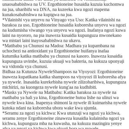
unaosababishwa na UV. Ergothioneine husaidia kuzuia kuchomwa
na jua, uharibifu wa DNA, na kuzeeka kwa ngozi mapema
kunakosababishwa na kupigwa na jua.
*Vilainishi vya unyevu na Vinyago vya Uso: Katika vilainishi na
barakoa za uso, Ergothioneine husaidia kuboresha unyevu wa ngozi
na kudumisha viwango vya unyevu wa ngozi. Inafanya ngozi kuwa
laini na nyororo, na pia inaweza kusaidia kupunguza mwonekano
wa mistari laini inayosababishwa na ukavu.
*Matibabu ya Chunusi na Madoa: Madhara ya kupambana na
uchochezi na antioxidant ya Ergothioneine huifanya inafaa
kutumika katika matibabu ya chunusi na kasoro. Inaweza kusaidia
kupunguza uvimbe, kuzuia ukuaji wa bakteria, na kukuza uponyaji
wa vidonda vya chunusi.
Bidhaa za Kutunza NyweleShampoos na Viyoyozi: Ergothioneine
inaweza kupatikana katika shampoos na viyoyozi ili kuboresha afya
ya nywele. Inasaidia kurekebisha nywele zilizoharibiwa, kupunguza
michirizi, na kuongeza nywele kung'aa na kudhibiti.
*Masks ya Nywele na Matibabu: Katika barakoa za nywele na
matibabu ya hali ya kina, Ergothioneine hutoa lishe na ulinzi wa
nywele kwa kina. Inapenya shimoni la nywele ili kuimarisha nywele
kutoka ndani na kuboresha ubora wake kwa ujumla.
*Seramu za ngozi ya kichwa: Kwa utunzaji wa ngozi ya kichwa,
seramu zenye Ergothioneine zinaweza kusaidia kulainisha ngozi ya
kichwa, kupunguza mba na kuwasha, na kukuza mazingira yenye
afya ya ngozi ya kichwa kwa ukuaji bora wa nywele.