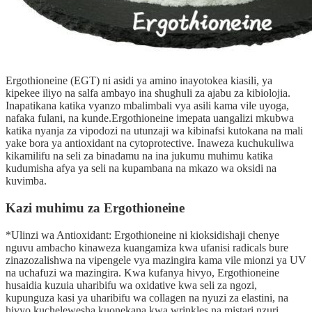
Ergothioneine (EGT) ni asidi ya amino inayotokea kiasili, ya
kipekee iliyo na salfa ambayo ina shughuli za ajabu za kibiolojia.
Inapatikana katika vyanzo mbalimbali vya asili kama vile uyoga,
nafaka fulani, na kunde.Ergothioneine imepata uangalizi mkubwa
katika nyanja za vipodozi na utunzaji wa kibinafsi kutokana na mali
yake bora ya antioxidant na cytoprotective. Inaweza kuchukuliwa
kikamilifu na seli za binadamu na ina jukumu muhimu katika
kudumisha afya ya seli na kupambana na mkazo wa oksidi na
kuvimba.
Kazi muhimu za Ergothioneine
*Ulinzi wa Antioxidant: Ergothioneine ni kioksidishaji chenye
nguvu ambacho kinaweza kuangamiza kwa ufanisi radicals bure
zinazozalishwa na vipengele vya mazingira kama vile mionzi ya UV
na uchafuzi wa mazingira. Kwa kufanya hivyo, Ergothioneine
husaidia kuzuia uharibifu wa oxidative kwa seli za ngozi,
kupunguza kasi ya uharibifu wa collagen na nyuzi za elastini, na
hivyo kuchelewesha kuonekana kwa wrinkles na mistari nzuri,