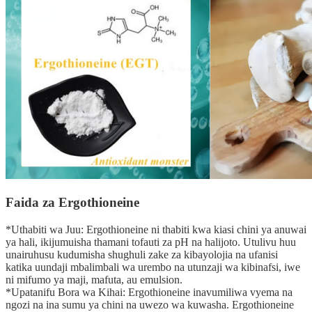
Faida za Ergothioneine
*Uthabiti wa Juu: Ergothioneine ni thabiti kwa kiasi chini ya anuwai
ya hali, ikijumuisha thamani tofauti za pH na halijoto. Utulivu huu
unairuhusu kudumisha shughuli zake za kibayolojia na ufanisi
katika uundaji mbalimbali wa urembo na utunzaji wa kibinafsi, iwe
ni mifumo ya maji, mafuta, au emulsion.
*Upatanifu Bora wa Kihai: Ergothioneine inavumiliwa vyema na
ngozi na ina sumu ya chini na uwezo wa kuwasha. Ergothioneine