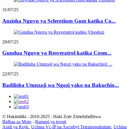
31/07/25
Anzisha Nguvu ya Sclerotium Gum katika Co...
29/07/25
Gundua Nguvu ya Resveratrol katika Cosm...
22/07/25
Badilisha Utunzaji wa Ngozi yako na Bakuchio...
© Hakimiliki - 2010-2025 : Haki Zote Zimehifadhiwa.
Bidhaa za Moto
-
Ramani ya tovuti
Asidi ya Kojic
,
Uchina Vc-IP na Ascorbyl Tetraisopalmitate
,
Uchina