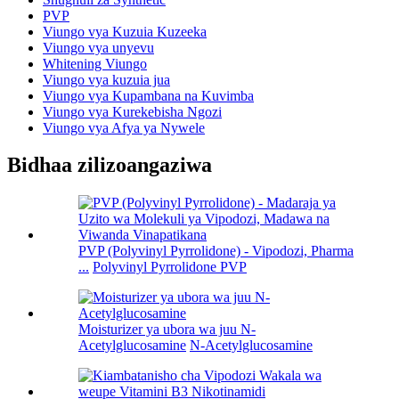
PVP
Viungo vya Kuzuia Kuzeeka
Viungo vya unyevu
Whitening Viungo
Viungo vya kuzuia jua
Viungo vya Kupambana na Kuvimba
Viungo vya Kurekebisha Ngozi
Viungo vya Afya ya Nywele
Bidhaa zilizoangaziwa
PVP (Polyvinyl Pyrrolidone) - Vipodozi, Pharma
...
Polyvinyl Pyrrolidone PVP
Moisturizer ya ubora wa juu N-
Acetylglucosamine
N-Acetylglucosamine