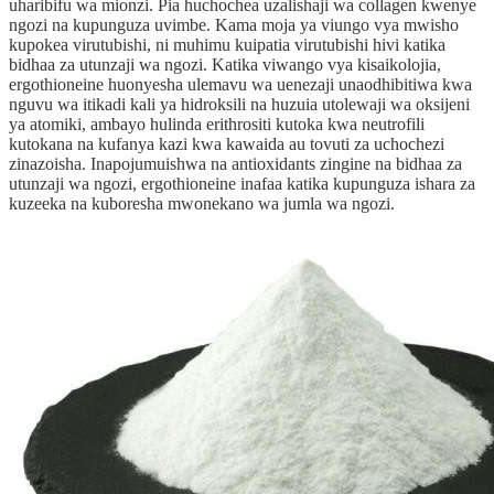
uharibifu wa mionzi. Pia huchochea uzalishaji wa collagen kwenye
ngozi na kupunguza uvimbe. Kama moja ya viungo vya mwisho
kupokea virutubishi, ni muhimu kuipatia virutubishi hivi katika
bidhaa za utunzaji wa ngozi. Katika viwango vya kisaikolojia,
ergothioneine huonyesha ulemavu wa uenezaji unaodhibitiwa kwa
nguvu wa itikadi kali ya hidroksili na huzuia utolewaji wa oksijeni
ya atomiki, ambayo hulinda erithrositi kutoka kwa neutrofili
kutokana na kufanya kazi kwa kawaida au tovuti za uchochezi
zinazoisha. Inapojumuishwa na antioxidants zingine na bidhaa za
utunzaji wa ngozi, ergothioneine inafaa katika kupunguza ishara za
kuzeeka na kuboresha mwonekano wa jumla wa ngozi.