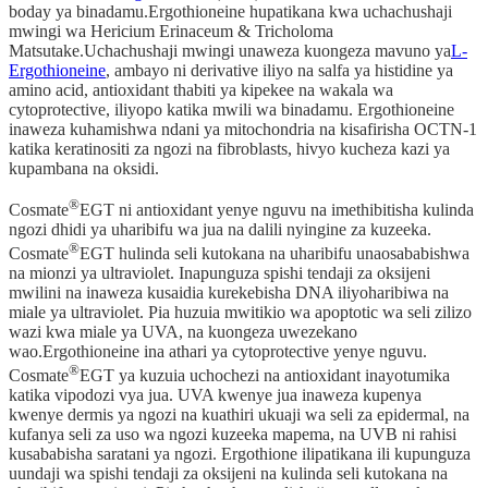
boday ya binadamu.Ergothioneine hupatikana kwa uchachushaji
mwingi wa Hericium Erinaceum & Tricholoma
Matsutake.Uchachushaji mwingi unaweza kuongeza mavuno ya
L-
Ergothioneine
, ambayo ni derivative iliyo na salfa ya histidine ya
amino acid, antioxidant thabiti ya kipekee na wakala wa
cytoprotective, iliyopo katika mwili wa binadamu. Ergothioneine
inaweza kuhamishwa ndani ya mitochondria na kisafirisha OCTN-1
katika keratinositi za ngozi na fibroblasts, hivyo kucheza kazi ya
kupambana na oksidi.
®
Cosmate
EGT ni antioxidant yenye nguvu na imethibitisha kulinda
ngozi dhidi ya uharibifu wa jua na dalili nyingine za kuzeeka.
®
Cosmate
EGT hulinda seli kutokana na uharibifu unaosababishwa
na mionzi ya ultraviolet. Inapunguza spishi tendaji za oksijeni
mwilini na inaweza kusaidia kurekebisha DNA iliyoharibiwa na
miale ya ultraviolet. Pia huzuia mwitikio wa apoptotic wa seli zilizo
wazi kwa miale ya UVA, na kuongeza uwezekano
wao.Ergothioneine ina athari ya cytoprotective yenye nguvu.
®
Cosmate
EGT ya kuzuia uchochezi na antioxidant inayotumika
katika vipodozi vya jua. UVA kwenye jua inaweza kupenya
kwenye dermis ya ngozi na kuathiri ukuaji wa seli za epidermal, na
kufanya seli za uso wa ngozi kuzeeka mapema, na UVB ni rahisi
kusababisha saratani ya ngozi. Ergothione ilipatikana ili kupunguza
uundaji wa spishi tendaji za oksijeni na kulinda seli kutokana na