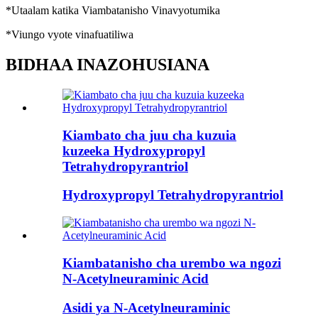
*Utaalam katika Viambatanisho Vinavyotumika
*Viungo vyote vinafuatiliwa
BIDHAA INAZOHUSIANA
Kiambato cha juu cha kuzuia
kuzeeka Hydroxypropyl
Tetrahydropyrantriol
Hydroxypropyl Tetrahydropyrantriol
Kiambatanisho cha urembo wa ngozi
N-Acetylneuraminic Acid
Asidi ya N-Acetylneuraminic