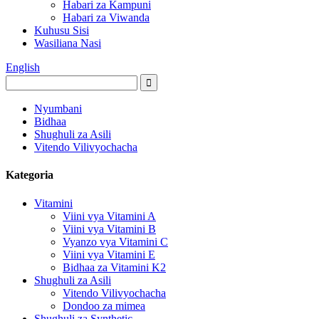
Habari za Kampuni
Habari za Viwanda
Kuhusu Sisi
Wasiliana Nasi
English
Nyumbani
Bidhaa
Shughuli za Asili
Vitendo Vilivyochacha
Kategoria
Vitamini
Viini vya Vitamini A
Viini vya Vitamini B
Vyanzo vya Vitamini C
Viini vya Vitamini E
Bidhaa za Vitamini K2
Shughuli za Asili
Vitendo Vilivyochacha
Dondoo za mimea
Shughuli za Synthetic