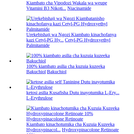
Kiambato cha Vipodozi Wakala wa weupe
Vitamini B3 Nikoti...
Niacinamide
Urekebishaji wa Ngozi Kiambato kinachofanya
kazi Cetyl-PG Hy...
Cetyl-PG Hydroxyethyl
Palmitamide
100% kiambato asilia cha kuzuia kuzeeka
Bakuchiol
Bakuchiol
ketosi asilia Kusafisha Dutu inayotumika L-Ery...
L-Erythrulose
Kiambato kinachotumika cha Kuzuia Kuzeeka
Hydroxypinacol...
Hydroxypinacolone Retinoate