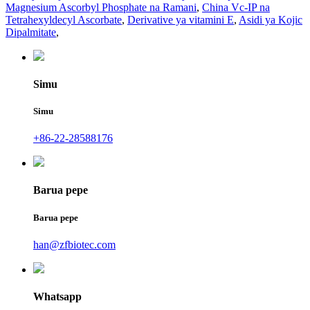
Magnesium Ascorbyl Phosphate na Ramani
,
China Vc-IP na
Tetrahexyldecyl Ascorbate
,
Derivative ya vitamini E
,
Asidi ya Kojic
Dipalmitate
,
Simu
Simu
+86-22-28588176
Barua pepe
Barua pepe
han@zfbiotec.com
Whatsapp