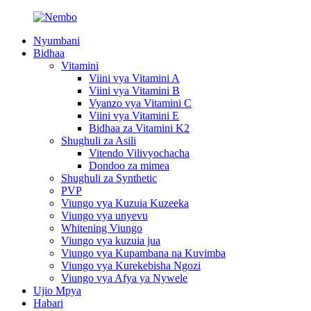
Nyumbani
Bidhaa
Vitamini
Viini vya Vitamini A
Viini vya Vitamini B
Vyanzo vya Vitamini C
Viini vya Vitamini E
Bidhaa za Vitamini K2
Shughuli za Asili
Vitendo Vilivyochacha
Dondoo za mimea
Shughuli za Synthetic
PVP
Viungo vya Kuzuia Kuzeeka
Viungo vya unyevu
Whitening Viungo
Viungo vya kuzuia jua
Viungo vya Kupambana na Kuvimba
Viungo vya Kurekebisha Ngozi
Viungo vya Afya ya Nywele
Ujio Mpya
Habari