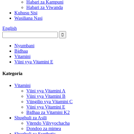
Habari za Kampuni
Habari za Viwanda
Kuhusu Sisi
Wasiliana Nasi
English
Nyumbani
Bidhaa
Vitamini
Viini vya Vitamini E
Kategoria
Vitamini
Viini vya Vitamini A
Viini vya Vitamini B
Viingilio vya Vitamini C
Viini vya Vitamini E
Bidhaa za Vitamini K2
Shughuli za Asili
Vitendo Vilivyochacha
Dondoo za mimea
Shughuli za Synthetic