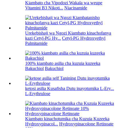
Kiambato cha Vipodozi Wakala wa weupe
Vitamini B3 Nikoti...
Niacinamide
Urekebishaji wa Ngozi Kiambato kinachofanya
kazi Cetyl-PG Hy...
Cetyl-PG Hydroxyethyl
Palmitamide
100% kiambato asilia cha kuzuia kuzeeka
Bakuchiol
Bakuchiol
ketosi asilia Kusafisha Dutu inayotumika L-Ery...
L-Erythrulose
Kiambato kinachotumika cha Kuzuia Kuzeeka
Hydroxypinacol...
Hydroxypinacolone Retinoate