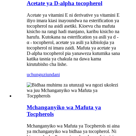
Acetate ya D-alpha tocopherol
Acetate ya vitamini E ni derivative ya vitamini E
iliyo imara kiasi inayoundwa na esterification ya
tocopherol na asidi asetiki. Kioevu cha mafuta
kisicho na rangi hadi manjano, karibu kisicho na
harufu. Kutokana na esterification ya asili ya d -
α - tocopherol, acetate ya asili ya kibiolojia ya
tocopherol ni imara zaidi. Mafuta ya acetate ya
D-alpha tocopherol pia yanaweza kutumika sana
katika tasnia ya chakula na dawa kama
kirutubisho cha lishe.
uchunguzi
undani
Mchanganyiko wa Mafuta ya
Tocpherols
Mchanganyiko wa Mafuta ya Tocpherols ni aina
ya mchanganyiko wa bidhaa ya tocopherol. Ni