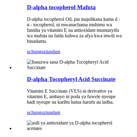
D-alpha tocopherol Mafuta
D-alpha tocopherol Oil, pia inajulikana kama d -
α - tocopherol, ni mwanachama muhimu wa
familia ya vitamini E na antioxidant mumunyifu
wa mafuta na faida kubwa za afya kwa mwili wa
binadamu.
uchunguzi
undani
D-alpha Tocopheryl Acid Succinate
Vitamini E Succinate (VES) ni derivative ya
vitamini E, ambayo ni poda ya fuwele nyeupe
hadi nyeupe na karibu haina harufu au ladha.
uchunguzi
undani