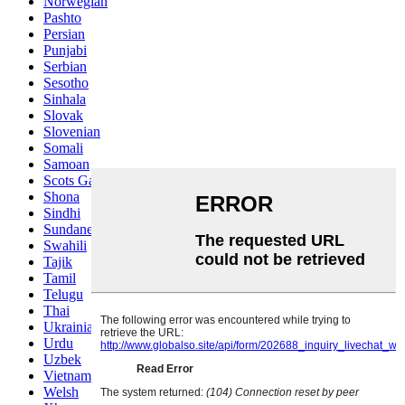
Norwegian
Pashto
Persian
Punjabi
Serbian
Sesotho
Sinhala
Slovak
Slovenian
Somali
Samoan
Scots Gaelic
Shona
Sindhi
Sundanese
Swahili
Tajik
Tamil
Telugu
Thai
Ukrainian
Urdu
Uzbek
Vietnamese
Welsh