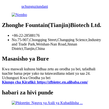
uchunguzi
undani
Zhonghe Fountain(Tianjin)Biotech Ltd.
+86-22-28588176
No.75-907,Chongqing Street,Changqing Science,Industry
and Trade Park,Weishan-Nan Road,Jinnan
District,Tianjin,China
Masasisho ya Bure
Kwa maswali kuhusu bidhaa zetu au orodha ya bei, tafadhali
tuachie barua pepe yako na tutawasiliana ndani ya saa 24.
Uchunguzi Kwa Orodha ya bei
Kiungo cha Kirafiki: https://zfbiotec.en.alibaba.com/
habari za hivi punde