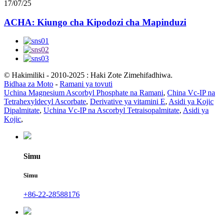
17/07/25
ACHA: Kiungo cha Kipodozi cha Mapinduzi
© Hakimiliki - 2010-2025 : Haki Zote Zimehifadhiwa.
Bidhaa za Moto
-
Ramani ya tovuti
Uchina Magnesium Ascorbyl Phosphate na Ramani
,
China Vc-IP na
Tetrahexyldecyl Ascorbate
,
Derivative ya vitamini E
,
Asidi ya Kojic
Dipalmitate
,
Uchina Vc-IP na Ascorbyl Tetraisopalmitate
,
Asidi ya
Kojic
,
Simu
Simu
+86-22-28588176