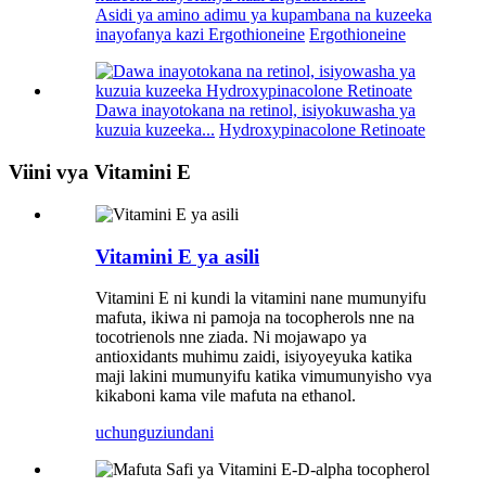
Asidi ya amino adimu ya kupambana na kuzeeka
inayofanya kazi Ergothioneine
Ergothioneine
Dawa inayotokana na retinol, isiyokuwasha ya
kuzuia kuzeeka...
Hydroxypinacolone Retinoate
Viini vya Vitamini E
Vitamini E ya asili
Vitamini E ni kundi la vitamini nane mumunyifu
mafuta, ikiwa ni pamoja na tocopherols nne na
tocotrienols nne ziada. Ni mojawapo ya
antioxidants muhimu zaidi, isiyoyeyuka katika
maji lakini mumunyifu katika vimumunyisho vya
kikaboni kama vile mafuta na ethanol.
uchunguzi
undani