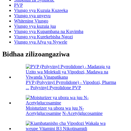
PVP
Viungo vya Kuzuia Kuzeeka
Viungo vya unyevu
Whitening Viungo
Viungo vya kuzuia jua
Viungo vya Kupambana na Kuvimba
Viungo vya Kurekebisha Ngozi
Viungo vya Afya ya Nywele
Bidhaa zilizoangaziwa
PVP (Polyvinyl Pyrrolidone) - Vipodozi, Pharma
...
Polyvinyl Pyrrolidone PVP
Moisturizer ya ubora wa juu N-
Acetylglucosamine
N-Acetylglucosamine