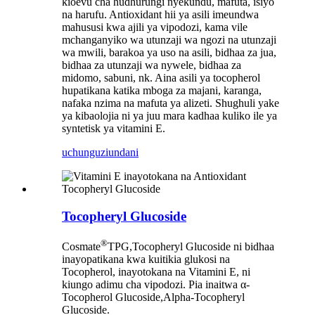
kioevu cha hudhurungi nyekundu, mafuta, isiyo
na harufu. Antioxidant hii ya asili imeundwa
mahususi kwa ajili ya vipodozi, kama vile
mchanganyiko wa utunzaji wa ngozi na utunzaji
wa mwili, barakoa ya uso na asili, bidhaa za jua,
bidhaa za utunzaji wa nywele, bidhaa za
midomo, sabuni, nk. Aina asili ya tocopherol
hupatikana katika mboga za majani, karanga,
nafaka nzima na mafuta ya alizeti. Shughuli yake
ya kibaolojia ni ya juu mara kadhaa kuliko ile ya
syntetisk ya vitamini E.
uchunguzi
undani
Tocopheryl Glucoside
®
Cosmate
TPG,Tocopheryl Glucoside ni bidhaa
inayopatikana kwa kuitikia glukosi na
Tocopherol, inayotokana na Vitamini E, ni
kiungo adimu cha vipodozi. Pia inaitwa α-
Tocopherol Glucoside,Alpha-Tocopheryl
Glucoside.