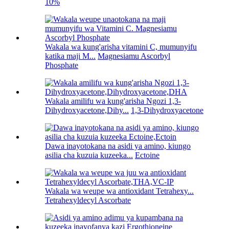
10%
Wakala wa kung'arisha vitamini C, mumunyifu
katika maji M...
Magnesiamu Ascorbyl
Phosphate
Wakala amilifu wa kung'arisha Ngozi 1,3-
Dihydroxyacetone,Dihy...
1,3-Dihydroxyacetone
Dawa inayotokana na asidi ya amino, kiungo
asilia cha kuzuia kuzeeka...
Ectoine
Wakala wa weupe wa antioxidant Tetrahexy...
Tetrahexyldecyl Ascorbate